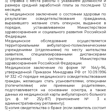
3) справка с места работы с указанием должности и
размера средней заработной платы за последние 12
месяцев;
4) медицинское заключение о состоянии здоровья по
результатам освидетельствования гражданина,
выразившего желание стать опекуном, выданное в
порядке, устанавливаемом Министерством
здравоохранения и социального развития Российской
Федерации.
Медицинское обследование осуществляется
территориальными амбулаторно-поликлиническими
учреждениями (отделениями) по месту жительства
заявителя, специализированными диспансерами
(отделениями) системы Министерства
здравоохранения Российской Федерации.
Медицинское заключение по форме № 164/у-96,
утвержденной Приказом Минздрава РФ от 10.09.1996
№ 332 «О порядке медицинского освидетельствования
граждан, желающих стать усыновителями, опекунами
(попечителями) или приемными родителями»,
подготавливается на основании осмотра, а также
данных из медицинской карты амбулаторного больного
(уч. ф. № 25/у-87) (приложение № 3 к
административному регламенту);
5) копия свидетельства о браке (если заявитель состоит