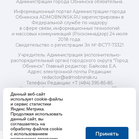
Администрации города Обнинска обязательна.
Информационный портал Администрации города
Обнинска ADMOBNINSK.RU зарегистрирован в
Федеральной службе по надзору
в сфере связи, информационных технологий
и массовых коммуникаций (Роскомнадзор) 24 июля
2018 года.
Свидетельство о регистрации Эл № ФС77-73321
Учредитель: Администрация (исполнительно-
распорядительный орган) городского округа "Город
Обнинск". Главный редактор: Байкова Е.А.
Адрес электронной почты Редакции:
redactor@admobninsk.ru
Телефон Редакции: +7 (484) 395-85-85
Настоящий ресурс содержит материалы 18+
Политика в отношении обработки персональных
Данный веб-сайт
использует cookie-файлы
данных
и сервис статистики
Яндекс.Метрика.
Продолжая использовать
данный сайт, вы
Создание сайта:
K
project
соглашаетесь на
обработку файлов cookie
Принять
с использованием
метрических программ.