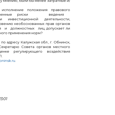
му мнению, были бы менее затратные и/
 исполнение положения правового
щественные риски ведения
и инвестиционной деятельности,
новению необоснованных прав органов
я и должностных лиц, допускает ли
ного применения норм?
по адресу Калужская обл., г. Обнинск,
 Секретарю Совета органов местного
енке регулирующего воздействия
П.
ninsk.ru
.
3:01