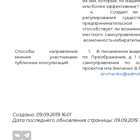
из них, которые, по Ваше
или более эффективные?
4.
Создает ли
регулирования су
предпринимательской 
способствует ли возник
местного самоуправлени
возможность избиратель
Способы направления
1.
В письменном виде 
мнения участниками
пл. Преображения, д. 1
публичных консультаций:
самоуправления по оц
проектов нпа Зинченко В.
zinchenko
@admob
Создано: 09.09.2019 16:01
Дата последнего обновления страницы: 09.09.2019 1