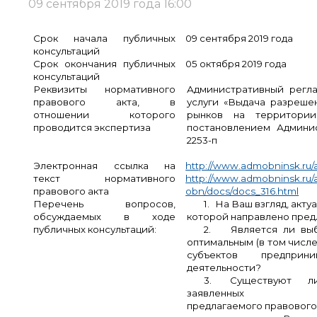
09 сентября 2019 года 16:00
Срок начала публичных
09 сентября 2019 года
консультаций
Срок окончания публичных
05 октября 2019 года
консультаций
Реквизиты нормативного
Административный регла
правового акта, в
услуги «Выдача разреше
отношении которого
рынков на территории
проводится экспертиза
постановлением Админис
2253-п
Электронная ссылка на
http://www.admobninsk.ru/a
текст нормативного
http://www.admobninsk.ru/
правового акта
obn/docs/docs_316.html
Перечень вопросов,
1.
На Ваш взгляд, акту
обсуждаемых в ходе
которой направлено пред
публичных консультаций:
2.
Является ли вы
оптимальным (в том числе
субъектов предприн
деятельности?
3.
Существуют 
заявле
предлагаемого правового 