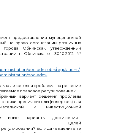
мент предоставления муниципальной
ний на право организации розничных
 города Обнинска», утвержденный
трации г. Обнинска от 30.10.2012 №
dministration/doc-adm-obn/regulations/
administration/doc-adm-
альна ли сегодня проблема, на решение
лагаемое правовое регулирование?
бранный вариант решения проблемы
 с точки зрения выгоды (издержек) для
имательской и инвестиционной
ли иные варианты достижения
нных целей
регулирования? Если да - выделите те